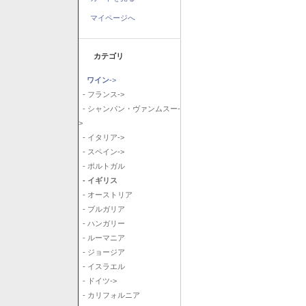
マイページへ
カテゴリ
ワイン
->
- フランス->
- シャンパン・ヴァンムスー-
>
- イタリア->
- スペイン->
- ポルトガル
- イギリス
- オーストリア
- ブルガリア
- ハンガリー
- ルーマニア
- ジョージア
- イスラエル
- ドイツ->
- カリフォルニア