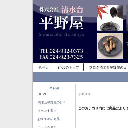
HOME
shopのトップ
ブログ清水台平野屋の日
Menu
HOME
イギリス
清水台平野屋の日々
このカテゴリ内には商品はあり
イベント案内
おすすめの商品
カートを見る