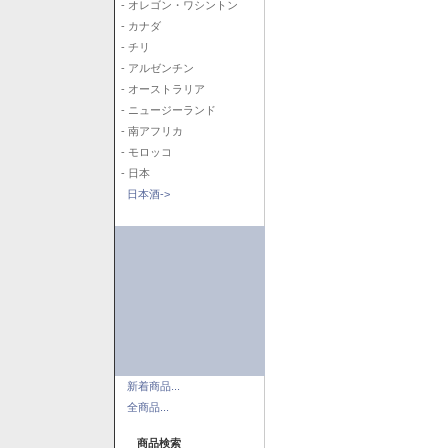
- オレゴン・ワシントン
- カナダ
- チリ
- アルゼンチン
- オーストラリア
- ニュージーランド
- 南アフリカ
- モロッコ
- 日本
日本酒->
新着商品...
全商品...
商品検索