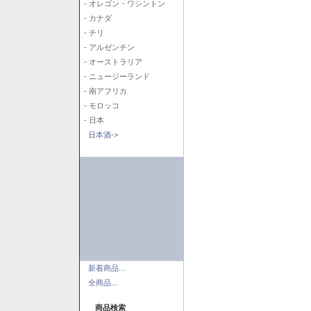
- オレゴン・ワシントン
- カナダ
- チリ
- アルゼンチン
- オーストラリア
- ニュージーランド
- 南アフリカ
- モロッコ
- 日本
日本酒->
新着商品...
全商品...
商品検索