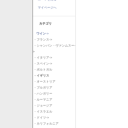
マイページへ
カテゴリ
ワイン
->
- フランス->
- シャンパン・ヴァンムスー-
>
- イタリア->
- スペイン->
- ポルトガル
- イギリス
- オーストリア
- ブルガリア
- ハンガリー
- ルーマニア
- ジョージア
- イスラエル
- ドイツ->
- カリフォルニア