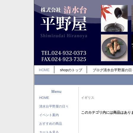
HOME
shopのトップ
ブログ清水台平野屋の日
Menu
HOME
イギリス
清水台平野屋の日々
このカテゴリ内には商品はあり
イベント案内
おすすめの商品
カートを見る