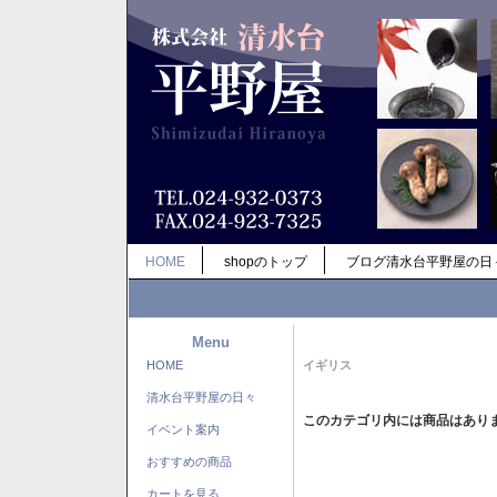
HOME
shopのトップ
ブログ清水台平野屋の日
Menu
HOME
イギリス
清水台平野屋の日々
このカテゴリ内には商品はあり
イベント案内
おすすめの商品
カートを見る