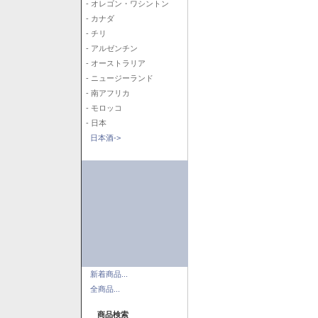
- オレゴン・ワシントン
- カナダ
- チリ
- アルゼンチン
- オーストラリア
- ニュージーランド
- 南アフリカ
- モロッコ
- 日本
日本酒->
新着商品...
全商品...
商品検索