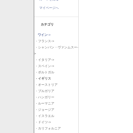
マイページへ
カテゴリ
ワイン
->
- フランス->
- シャンパン・ヴァンムスー-
>
- イタリア->
- スペイン->
- ポルトガル
- イギリス
- オーストリア
- ブルガリア
- ハンガリー
- ルーマニア
- ジョージア
- イスラエル
- ドイツ->
- カリフォルニア