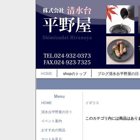
HOME
shopのトップ
ブログ清水台平野屋の日
Menu
HOME
イギリス
清水台平野屋の日々
このカテゴリ内には商品はあり
イベント案内
おすすめの商品
カートを見る