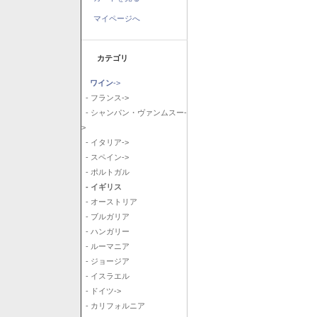
マイページへ
カテゴリ
ワイン
->
- フランス->
- シャンパン・ヴァンムスー-
>
- イタリア->
- スペイン->
- ポルトガル
- イギリス
- オーストリア
- ブルガリア
- ハンガリー
- ルーマニア
- ジョージア
- イスラエル
- ドイツ->
- カリフォルニア