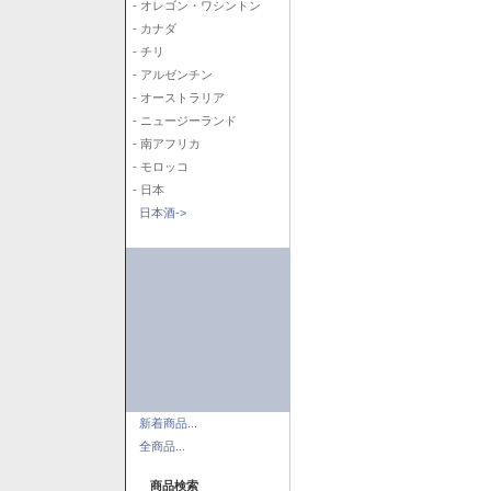
- オレゴン・ワシントン
- カナダ
- チリ
- アルゼンチン
- オーストラリア
- ニュージーランド
- 南アフリカ
- モロッコ
- 日本
日本酒->
新着商品...
全商品...
商品検索