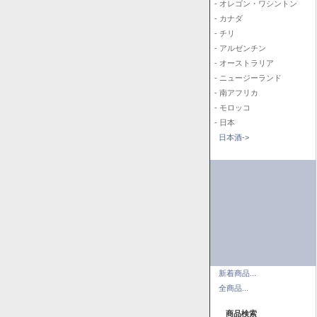
- オレゴン・ワシントン
- カナダ
- チリ
- アルゼンチン
- オーストラリア
- ニュージーランド
- 南アフリカ
- モロッコ
- 日本
日本酒->
新着商品...
全商品...
商品検索