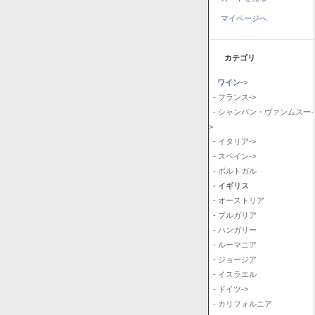
マイページへ
カテゴリ
ワイン
->
- フランス->
- シャンパン・ヴァンムスー-
>
- イタリア->
- スペイン->
- ポルトガル
- イギリス
- オーストリア
- ブルガリア
- ハンガリー
- ルーマニア
- ジョージア
- イスラエル
- ドイツ->
- カリフォルニア