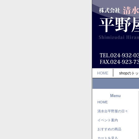
HOME
shopのト
Menu
HOME
清水台平野屋の日々
イベント案内
おすすめの商品
カートを見る