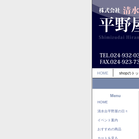
HOME
shopのト
Menu
HOME
清水台平野屋の日々
イベント案内
おすすめの商品
カートを見る