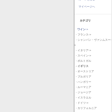
マイページへ
カテゴリ
ワイン
->
- フランス->
- シャンパン・ヴァンムスー-
>
- イタリア->
- スペイン->
- ポルトガル
- イギリス
- オーストリア
- ブルガリア
- ハンガリー
- ルーマニア
- ジョージア
- イスラエル
- ドイツ->
- カリフォルニア