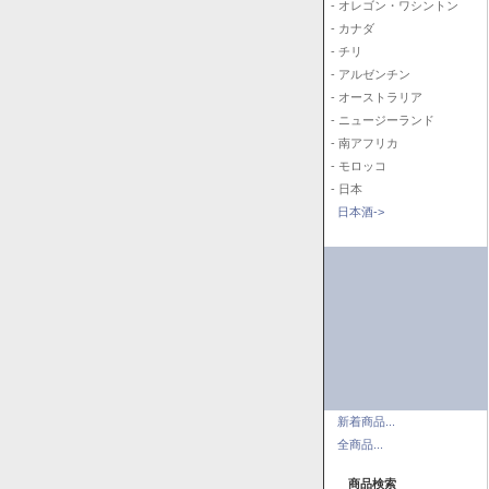
- オレゴン・ワシントン
- カナダ
- チリ
- アルゼンチン
- オーストラリア
- ニュージーランド
- 南アフリカ
- モロッコ
- 日本
日本酒->
新着商品...
全商品...
商品検索