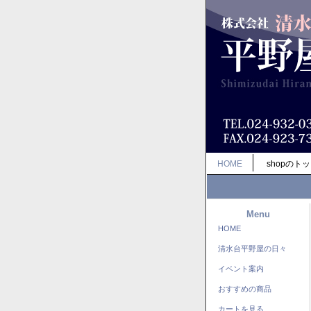
HOME
shopのト
Menu
HOME
清水台平野屋の日々
イベント案内
おすすめの商品
カートを見る