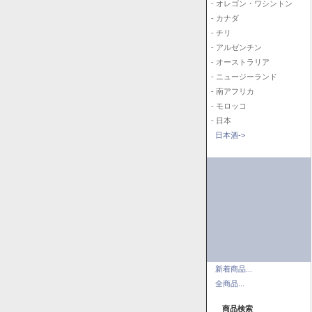
- オレゴン・ワシントン
- カナダ
- チリ
- アルゼンチン
- オーストラリア
- ニュージーランド
- 南アフリカ
- モロッコ
- 日本
日本酒->
新着商品...
全商品...
商品検索