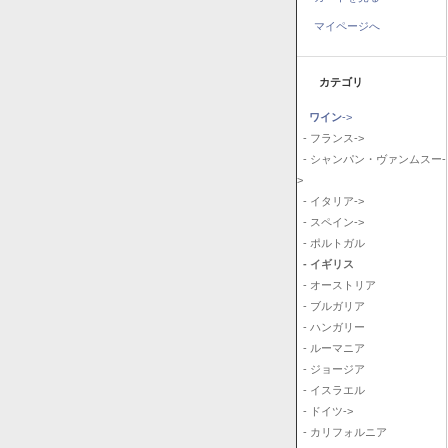
マイページへ
カテゴリ
ワイン
->
- フランス->
- シャンパン・ヴァンムスー-
>
- イタリア->
- スペイン->
- ポルトガル
- イギリス
- オーストリア
- ブルガリア
- ハンガリー
- ルーマニア
- ジョージア
- イスラエル
- ドイツ->
- カリフォルニア