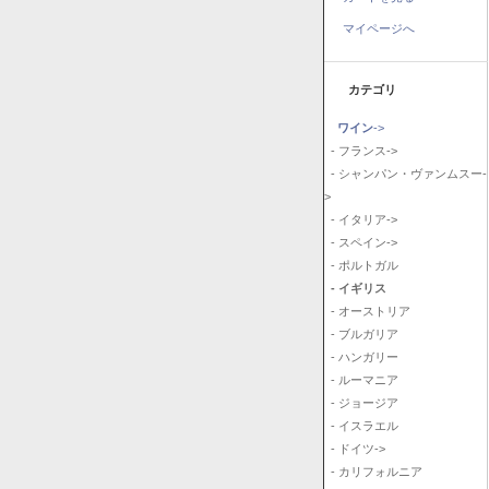
マイページへ
カテゴリ
ワイン
->
- フランス->
- シャンパン・ヴァンムスー-
>
- イタリア->
- スペイン->
- ポルトガル
- イギリス
- オーストリア
- ブルガリア
- ハンガリー
- ルーマニア
- ジョージア
- イスラエル
- ドイツ->
- カリフォルニア