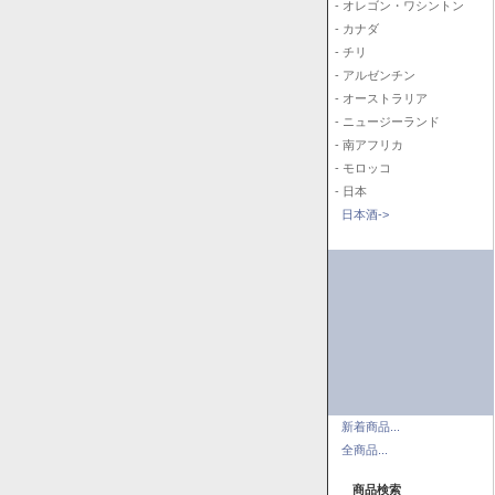
- オレゴン・ワシントン
- カナダ
- チリ
- アルゼンチン
- オーストラリア
- ニュージーランド
- 南アフリカ
- モロッコ
- 日本
日本酒->
新着商品...
全商品...
商品検索