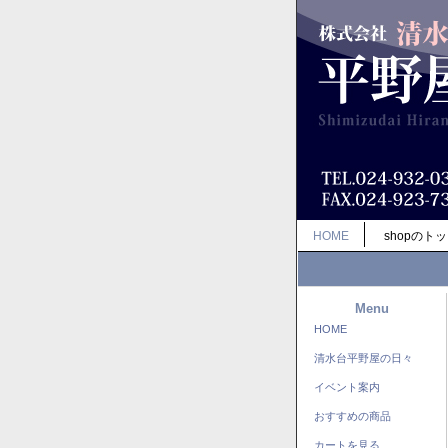
HOME
shopのト
Menu
HOME
清水台平野屋の日々
イベント案内
おすすめの商品
カートを見る