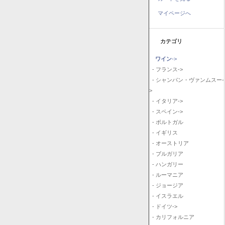
マイページへ
カテゴリ
ワイン
->
- フランス->
- シャンパン・ヴァンムスー-
>
- イタリア->
- スペイン->
- ポルトガル
- イギリス
- オーストリア
- ブルガリア
- ハンガリー
- ルーマニア
- ジョージア
- イスラエル
- ドイツ->
- カリフォルニア