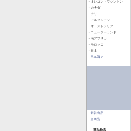
- オレゴン・ワシントン
- カナダ
- チリ
- アルゼンチン
- オーストラリア
- ニュージーランド
- 南アフリカ
- モロッコ
- 日本
日本酒->
新着商品...
全商品...
商品検索