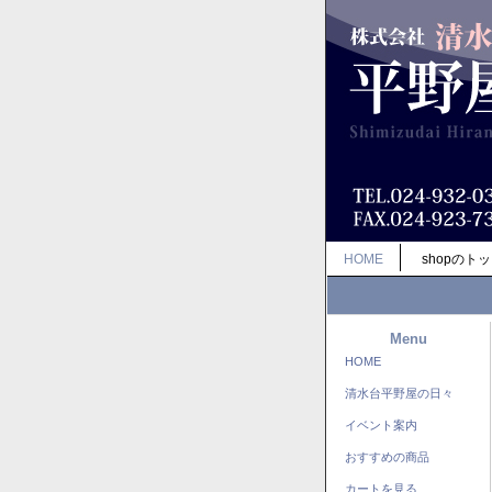
HOME
shopのト
Menu
HOME
清水台平野屋の日々
イベント案内
おすすめの商品
カートを見る