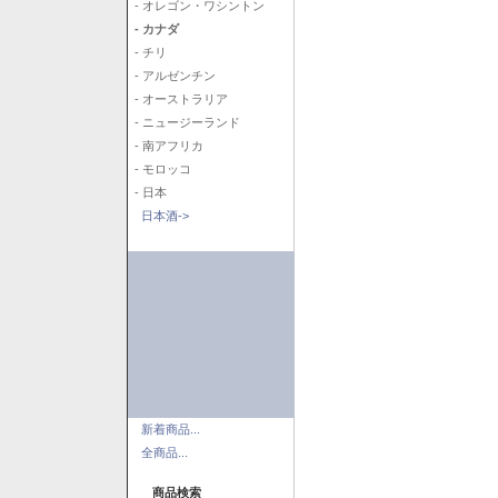
- オレゴン・ワシントン
- カナダ
- チリ
- アルゼンチン
- オーストラリア
- ニュージーランド
- 南アフリカ
- モロッコ
- 日本
日本酒->
新着商品...
全商品...
商品検索