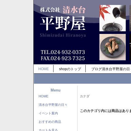
HOME
shopのトップ
ブログ清水台平野屋の日
Menu
HOME
カナダ
清水台平野屋の日々
このカテゴリ内には商品はあり
イベント案内
おすすめの商品
カートを見る