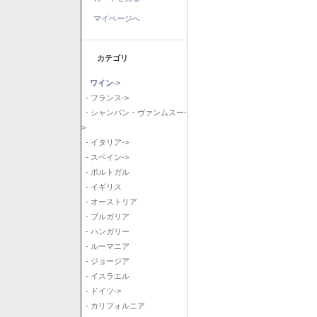
マイページへ
カテゴリ
ワイン
->
- フランス->
- シャンパン・ヴァンムスー-
>
- イタリア->
- スペイン->
- ポルトガル
- イギリス
- オーストリア
- ブルガリア
- ハンガリー
- ルーマニア
- ジョージア
- イスラエル
- ドイツ->
- カリフォルニア