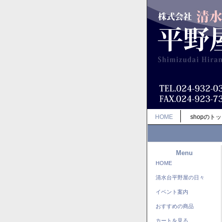
HOME
shopのト
Menu
HOME
清水台平野屋の日々
イベント案内
おすすめの商品
カートを見る