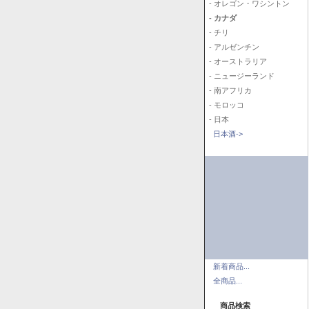
- オレゴン・ワシントン
- カナダ
- チリ
- アルゼンチン
- オーストラリア
- ニュージーランド
- 南アフリカ
- モロッコ
- 日本
日本酒->
新着商品...
全商品...
商品検索