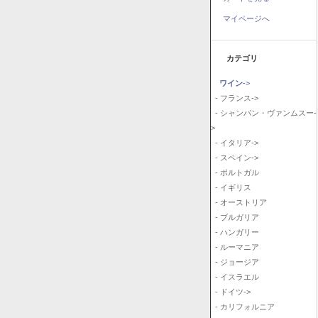
マイページへ
カテゴリ
ワイン
->
- フランス->
- シャンパン・ヴァンムスー-
>
- イタリア->
- スペイン->
- ポルトガル
- イギリス
- オーストリア
- ブルガリア
- ハンガリー
- ルーマニア
- ジョージア
- イスラエル
- ドイツ->
- カリフォルニア