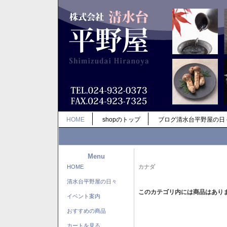
HOME
shopのトップ
ブログ清水台平野屋の日
Menu
HOME
カナダ
清水台平野屋の日々
このカテゴリ内には商品はあり
イベント案内
おすすめの商品
カートを見る