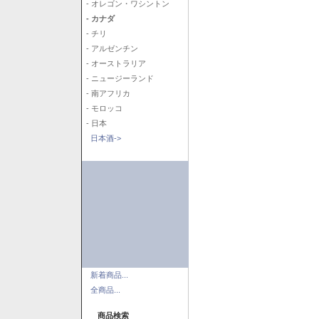
- オレゴン・ワシントン
- カナダ
- チリ
- アルゼンチン
- オーストラリア
- ニュージーランド
- 南アフリカ
- モロッコ
- 日本
日本酒->
新着商品...
全商品...
商品検索