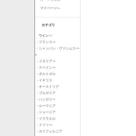
マイページへ
カテゴリ
ワイン
->
- フランス->
- シャンパン・ヴァンムスー-
>
- イタリア->
- スペイン->
- ポルトガル
- イギリス
- オーストリア
- ブルガリア
- ハンガリー
- ルーマニア
- ジョージア
- イスラエル
- ドイツ->
- カリフォルニア