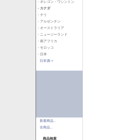
- オレゴン・ワシントン
- カナダ
- チリ
- アルゼンチン
- オーストラリア
- ニュージーランド
- 南アフリカ
- モロッコ
- 日本
日本酒->
新着商品...
全商品...
商品検索