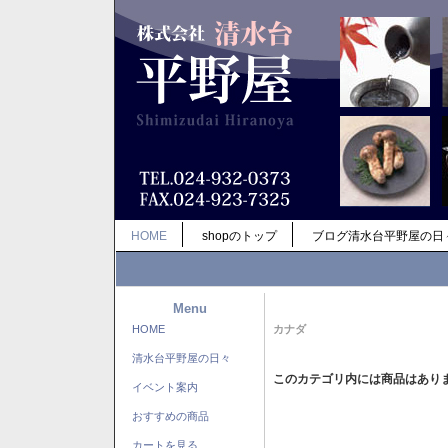
HOME
shopのトップ
ブログ清水台平野屋の日
Menu
HOME
カナダ
清水台平野屋の日々
このカテゴリ内には商品はあり
イベント案内
おすすめの商品
カートを見る