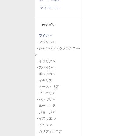
マイページへ
カテゴリ
ワイン
->
- フランス->
- シャンパン・ヴァンムスー-
>
- イタリア->
- スペイン->
- ポルトガル
- イギリス
- オーストリア
- ブルガリア
- ハンガリー
- ルーマニア
- ジョージア
- イスラエル
- ドイツ->
- カリフォルニア