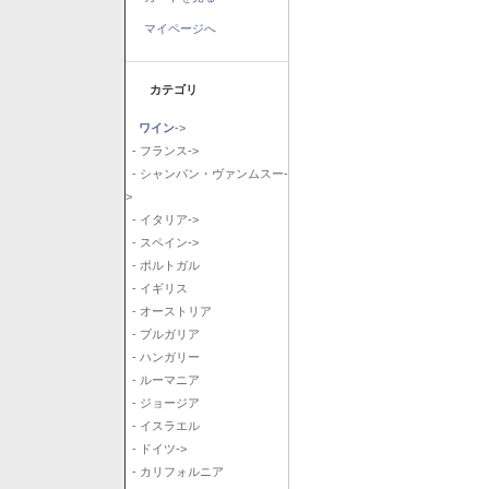
マイページへ
カテゴリ
ワイン
->
- フランス->
- シャンパン・ヴァンムスー-
>
- イタリア->
- スペイン->
- ポルトガル
- イギリス
- オーストリア
- ブルガリア
- ハンガリー
- ルーマニア
- ジョージア
- イスラエル
- ドイツ->
- カリフォルニア