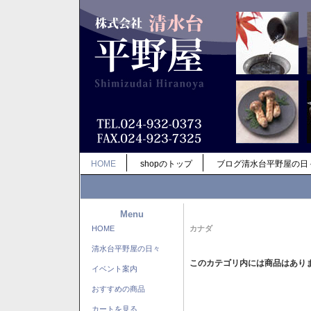
HOME
shopのトップ
ブログ清水台平野屋の日
Menu
HOME
カナダ
清水台平野屋の日々
このカテゴリ内には商品はあり
イベント案内
おすすめの商品
カートを見る