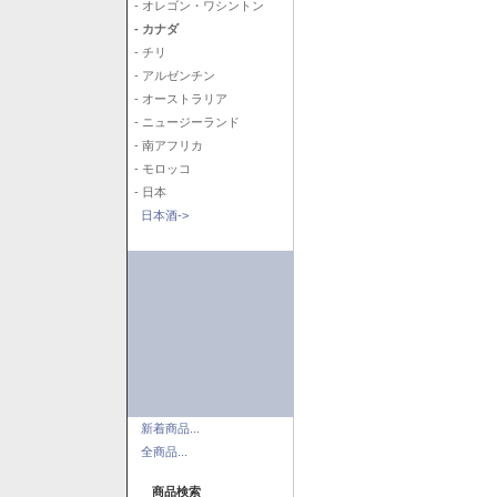
- オレゴン・ワシントン
- カナダ
- チリ
- アルゼンチン
- オーストラリア
- ニュージーランド
- 南アフリカ
- モロッコ
- 日本
日本酒->
新着商品...
全商品...
商品検索