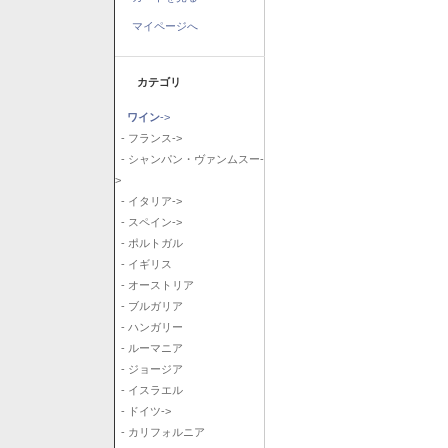
マイページへ
カテゴリ
ワイン
->
- フランス->
- シャンパン・ヴァンムスー-
>
- イタリア->
- スペイン->
- ポルトガル
- イギリス
- オーストリア
- ブルガリア
- ハンガリー
- ルーマニア
- ジョージア
- イスラエル
- ドイツ->
- カリフォルニア