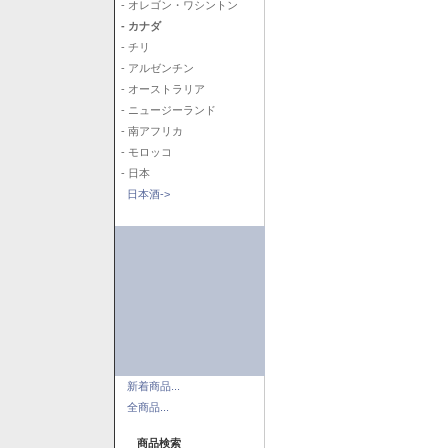
- オレゴン・ワシントン
- カナダ
- チリ
- アルゼンチン
- オーストラリア
- ニュージーランド
- 南アフリカ
- モロッコ
- 日本
日本酒->
新着商品...
全商品...
商品検索