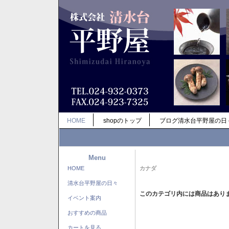
HOME
shopのトップ
ブログ清水台平野屋の日
Menu
HOME
カナダ
清水台平野屋の日々
このカテゴリ内には商品はあり
イベント案内
おすすめの商品
カートを見る