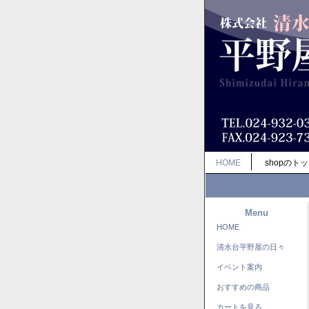
HOME
shopのト
Menu
HOME
清水台平野屋の日々
イベント案内
おすすめの商品
カートを見る