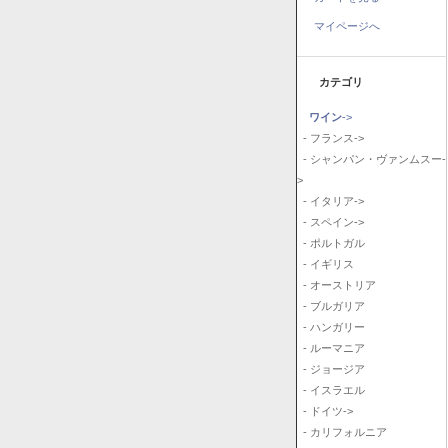
マイページへ
カテゴリ
ワイン
->
- フランス->
- シャンパン・ヴァンムスー-
>
- イタリア->
- スペイン->
- ポルトガル
- イギリス
- オーストリア
- ブルガリア
- ハンガリー
- ルーマニア
- ジョージア
- イスラエル
- ドイツ->
- カリフォルニア