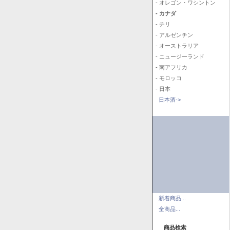
- オレゴン・ワシントン
- カナダ
- チリ
- アルゼンチン
- オーストラリア
- ニュージーランド
- 南アフリカ
- モロッコ
- 日本
日本酒->
新着商品...
全商品...
商品検索