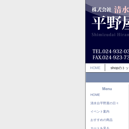
HOME
shopのト
Menu
HOME
清水台平野屋の日々
イベント案内
おすすめの商品
カートを見る