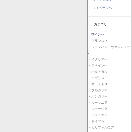
マイページへ
カテゴリ
ワイン
->
- フランス->
- シャンパン・ヴァンムスー-
>
- イタリア->
- スペイン->
- ポルトガル
- イギリス
- オーストリア
- ブルガリア
- ハンガリー
- ルーマニア
- ジョージア
- イスラエル
- ドイツ->
- カリフォルニア