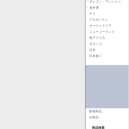
- オレゴン・ワシントン
- カナダ
- チリ
- アルゼンチン
- オーストラリア
- ニュージーランド
- 南アフリカ
- モロッコ
- 日本
日本酒->
新着商品...
全商品...
商品検索