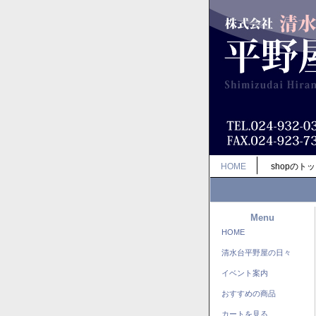
HOME
shopのト
Menu
HOME
清水台平野屋の日々
イベント案内
おすすめの商品
カートを見る