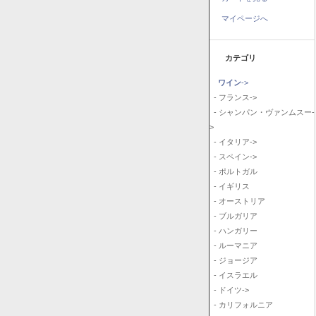
マイページへ
カテゴリ
ワイン
->
- フランス->
- シャンパン・ヴァンムスー-
>
- イタリア->
- スペイン->
- ポルトガル
- イギリス
- オーストリア
- ブルガリア
- ハンガリー
- ルーマニア
- ジョージア
- イスラエル
- ドイツ->
- カリフォルニア