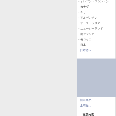
- オレゴン・ワシントン
- カナダ
- チリ
- アルゼンチン
- オーストラリア
- ニュージーランド
- 南アフリカ
- モロッコ
- 日本
日本酒->
新着商品...
全商品...
商品検索