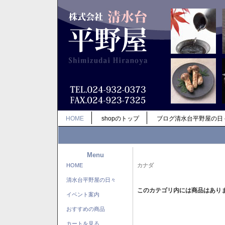
HOME
shopのトップ
ブログ清水台平野屋の日
Menu
HOME
カナダ
清水台平野屋の日々
このカテゴリ内には商品はあり
イベント案内
おすすめの商品
カートを見る