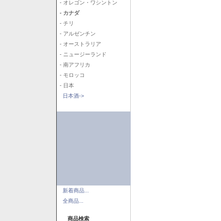
- オレゴン・ワシントン
- カナダ
- チリ
- アルゼンチン
- オーストラリア
- ニュージーランド
- 南アフリカ
- モロッコ
- 日本
日本酒->
新着商品...
全商品...
商品検索