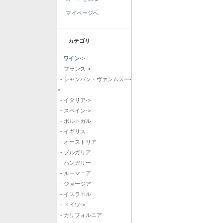
マイページへ
カテゴリ
ワイン
->
- フランス->
- シャンパン・ヴァンムスー-
>
- イタリア->
- スペイン->
- ポルトガル
- イギリス
- オーストリア
- ブルガリア
- ハンガリー
- ルーマニア
- ジョージア
- イスラエル
- ドイツ->
- カリフォルニア