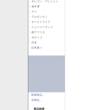
- オレゴン・ワシントン
- カナダ
- チリ
- アルゼンチン
- オーストラリア
- ニュージーランド
- 南アフリカ
- モロッコ
- 日本
日本酒->
新着商品...
全商品...
商品検索