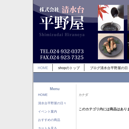
HOME
shopのトップ
ブログ清水台平野屋の日
Menu
HOME
カナダ
清水台平野屋の日々
このカテゴリ内には商品はあり
イベント案内
おすすめの商品
カートを見る