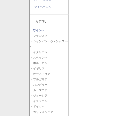
マイページへ
カテゴリ
ワイン
->
- フランス->
- シャンパン・ヴァンムスー-
>
- イタリア->
- スペイン->
- ポルトガル
- イギリス
- オーストリア
- ブルガリア
- ハンガリー
- ルーマニア
- ジョージア
- イスラエル
- ドイツ->
- カリフォルニア