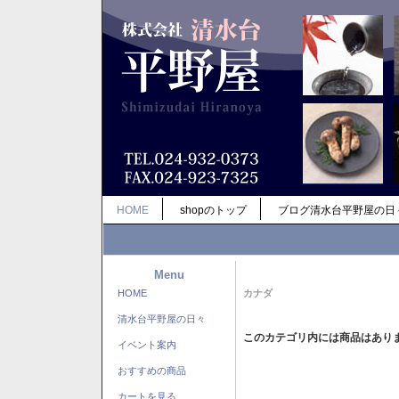
HOME
shopのトップ
ブログ清水台平野屋の日
Menu
HOME
カナダ
清水台平野屋の日々
このカテゴリ内には商品はあり
イベント案内
おすすめの商品
カートを見る