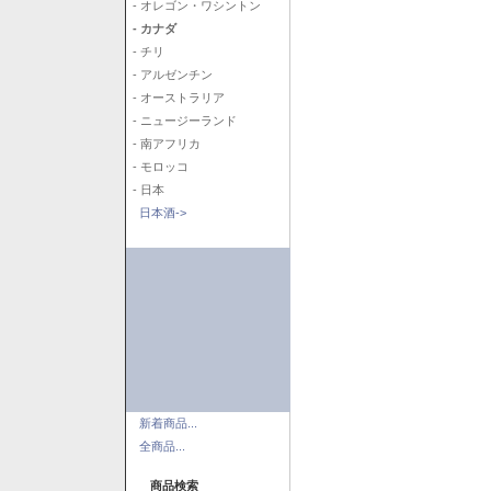
- オレゴン・ワシントン
- カナダ
- チリ
- アルゼンチン
- オーストラリア
- ニュージーランド
- 南アフリカ
- モロッコ
- 日本
日本酒->
新着商品...
全商品...
商品検索