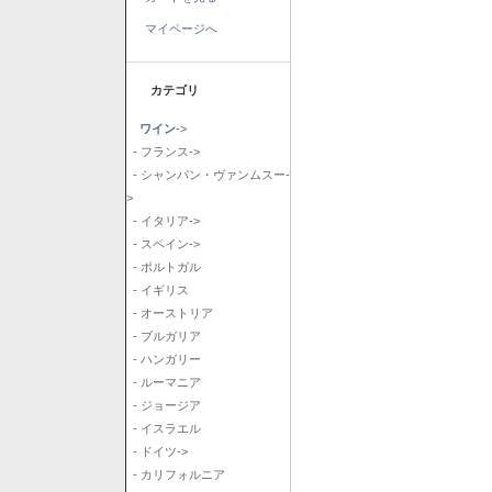
マイページへ
カテゴリ
ワイン
->
- フランス->
- シャンパン・ヴァンムスー-
>
- イタリア->
- スペイン->
- ポルトガル
- イギリス
- オーストリア
- ブルガリア
- ハンガリー
- ルーマニア
- ジョージア
- イスラエル
- ドイツ->
- カリフォルニア