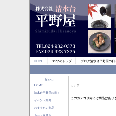
HOME
shopのトップ
ブログ清水台平野屋の日
Menu
HOME
カナダ
清水台平野屋の日々
このカテゴリ内には商品はあり
イベント案内
おすすめの商品
カートを見る