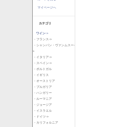
マイページへ
カテゴリ
ワイン
->
- フランス->
- シャンパン・ヴァンムスー-
>
- イタリア->
- スペイン->
- ポルトガル
- イギリス
- オーストリア
- ブルガリア
- ハンガリー
- ルーマニア
- ジョージア
- イスラエル
- ドイツ->
- カリフォルニア