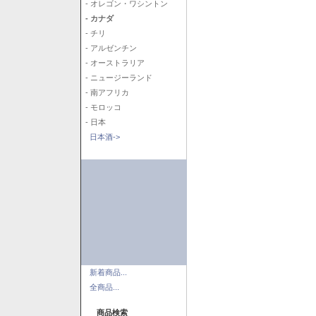
- オレゴン・ワシントン
- カナダ
- チリ
- アルゼンチン
- オーストラリア
- ニュージーランド
- 南アフリカ
- モロッコ
- 日本
日本酒->
新着商品...
全商品...
商品検索