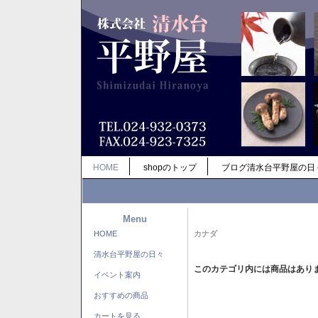
HOME
shopのトップ
ブログ清水台平野屋の日
Menu
HOME
カナダ
清水台平野屋の日々
このカテゴリ内には商品はあり
イベント案内
おすすめの商品
カートを見る