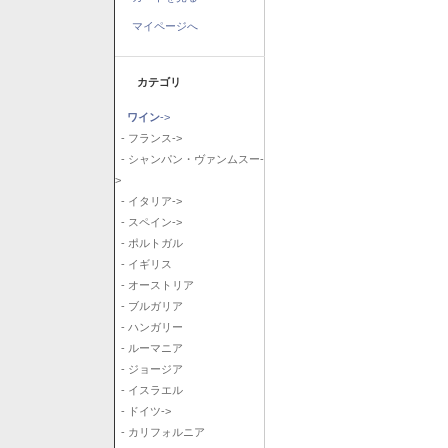
マイページへ
カテゴリ
ワイン
->
- フランス->
- シャンパン・ヴァンムスー-
>
- イタリア->
- スペイン->
- ポルトガル
- イギリス
- オーストリア
- ブルガリア
- ハンガリー
- ルーマニア
- ジョージア
- イスラエル
- ドイツ->
- カリフォルニア