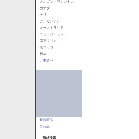
- オレゴン・ワシントン
- カナダ
- チリ
- アルゼンチン
- オーストラリア
- ニュージーランド
- 南アフリカ
- モロッコ
- 日本
日本酒->
新着商品...
全商品...
商品検索