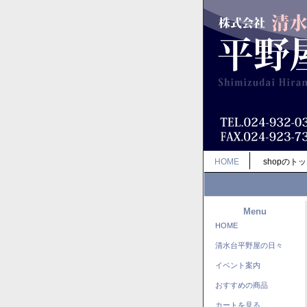
HOME
shopのト
Menu
HOME
清水台平野屋の日々
イベント案内
おすすめの商品
カートを見る