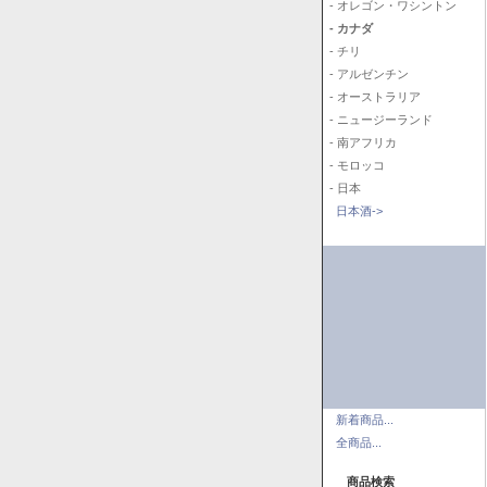
- オレゴン・ワシントン
- カナダ
- チリ
- アルゼンチン
- オーストラリア
- ニュージーランド
- 南アフリカ
- モロッコ
- 日本
日本酒->
新着商品...
全商品...
商品検索