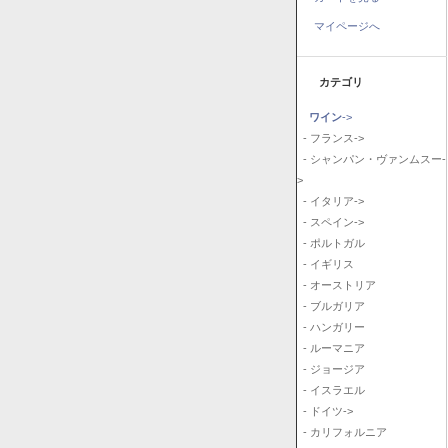
マイページへ
カテゴリ
ワイン
->
- フランス->
- シャンパン・ヴァンムスー-
>
- イタリア->
- スペイン->
- ポルトガル
- イギリス
- オーストリア
- ブルガリア
- ハンガリー
- ルーマニア
- ジョージア
- イスラエル
- ドイツ->
- カリフォルニア