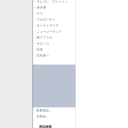
- オレゴン・ワシントン
- カナダ
- チリ
- アルゼンチン
- オーストラリア
- ニュージーランド
- 南アフリカ
- モロッコ
- 日本
日本酒->
新着商品...
全商品...
商品検索