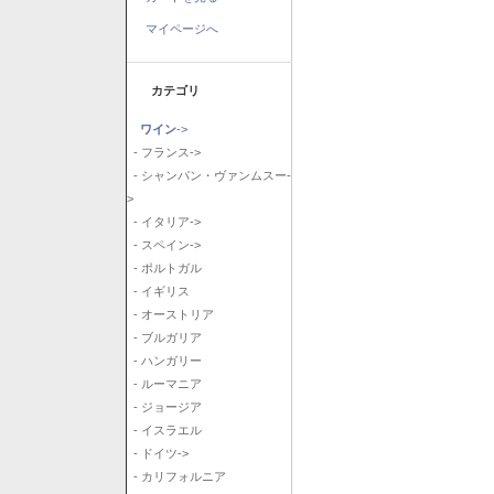
マイページへ
カテゴリ
ワイン
->
- フランス->
- シャンパン・ヴァンムスー-
>
- イタリア->
- スペイン->
- ポルトガル
- イギリス
- オーストリア
- ブルガリア
- ハンガリー
- ルーマニア
- ジョージア
- イスラエル
- ドイツ->
- カリフォルニア