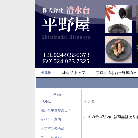
HOME
shopのトップ
ブログ清水台平野屋の日
Menu
HOME
カナダ
清水台平野屋の日々
このカテゴリ内には商品はあり
イベント案内
おすすめの商品
カートを見る