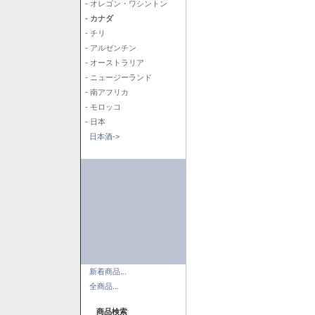
- オレゴン・ワシントン
- カナダ
- チリ
- アルゼンチン
- オーストラリア
- ニュージーランド
- 南アフリカ
- モロッコ
- 日本
日本酒->
新着商品...
全商品...
商品検索