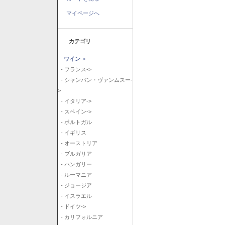
マイページへ
カテゴリ
ワイン
->
- フランス->
- シャンパン・ヴァンムスー-
>
- イタリア->
- スペイン->
- ポルトガル
- イギリス
- オーストリア
- ブルガリア
- ハンガリー
- ルーマニア
- ジョージア
- イスラエル
- ドイツ->
- カリフォルニア