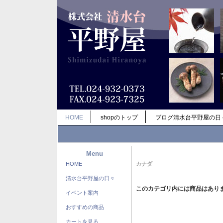
HOME
shopのトップ
ブログ清水台平野屋の日
Menu
HOME
カナダ
清水台平野屋の日々
このカテゴリ内には商品はあり
イベント案内
おすすめの商品
カートを見る