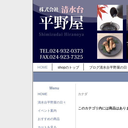
HOME
shopのトップ
ブログ清水台平野屋の日
Menu
HOME
カナダ
清水台平野屋の日々
このカテゴリ内には商品はあり
イベント案内
おすすめの商品
カートを見る