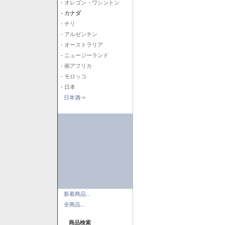
- オレゴン・ワシントン
- カナダ
- チリ
- アルゼンチン
- オーストラリア
- ニュージーランド
- 南アフリカ
- モロッコ
- 日本
日本酒->
新着商品...
全商品...
商品検索