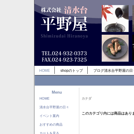
HOME
shopのトップ
ブログ清水台平野屋の日
Menu
HOME
カナダ
清水台平野屋の日々
このカテゴリ内には商品はあり
イベント案内
おすすめの商品
カートを見る