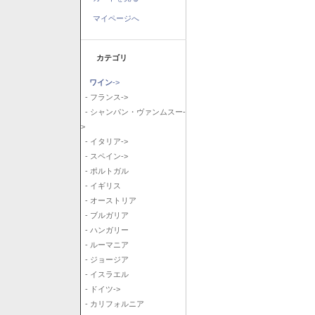
マイページへ
カテゴリ
ワイン
->
- フランス->
- シャンパン・ヴァンムスー-
>
- イタリア->
- スペイン->
- ポルトガル
- イギリス
- オーストリア
- ブルガリア
- ハンガリー
- ルーマニア
- ジョージア
- イスラエル
- ドイツ->
- カリフォルニア