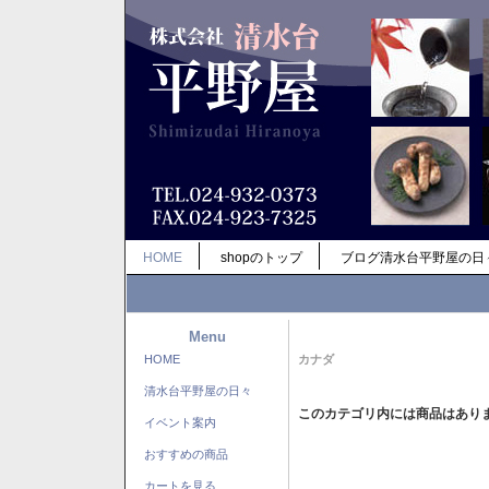
HOME
shopのトップ
ブログ清水台平野屋の日
Menu
HOME
カナダ
清水台平野屋の日々
このカテゴリ内には商品はあり
イベント案内
おすすめの商品
カートを見る