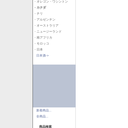
- オレゴン・ワシントン
- カナダ
- チリ
- アルゼンチン
- オーストラリア
- ニュージーランド
- 南アフリカ
- モロッコ
- 日本
日本酒->
新着商品...
全商品...
商品検索