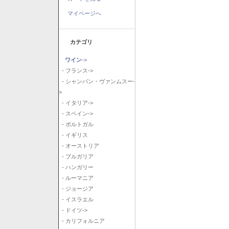
マイページへ
カテゴリ
ワイン
->
- フランス->
- シャンパン・ヴァンムスー-
>
- イタリア->
- スペイン->
- ポルトガル
- イギリス
- オーストリア
- ブルガリア
- ハンガリー
- ルーマニア
- ジョージア
- イスラエル
- ドイツ->
- カリフォルニア