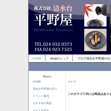
HOME
shopのトップ
ブログ清水台平野屋の日
Menu
HOME
カナダ
清水台平野屋の日々
このカテゴリ内には商品はあり
イベント案内
おすすめの商品
カートを見る