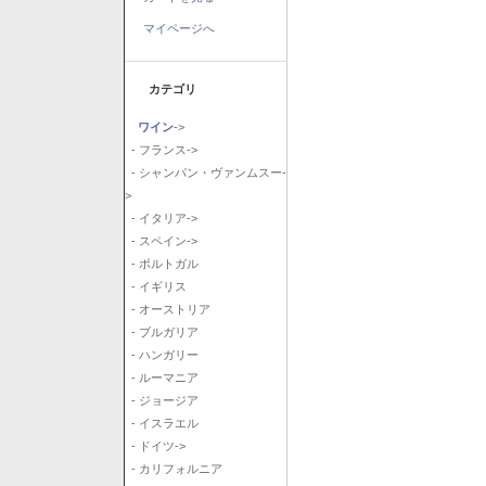
マイページへ
カテゴリ
ワイン
->
- フランス->
- シャンパン・ヴァンムスー-
>
- イタリア->
- スペイン->
- ポルトガル
- イギリス
- オーストリア
- ブルガリア
- ハンガリー
- ルーマニア
- ジョージア
- イスラエル
- ドイツ->
- カリフォルニア