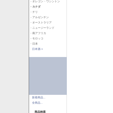
- オレゴン・ワシントン
- カナダ
- チリ
- アルゼンチン
- オーストラリア
- ニュージーランド
- 南アフリカ
- モロッコ
- 日本
日本酒->
新着商品...
全商品...
商品検索