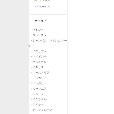
マイページへ
カテゴリ
ワイン
->
- フランス->
- シャンパン・ヴァンムスー-
>
- イタリア->
- スペイン->
- ポルトガル
- イギリス
- オーストリア
- ブルガリア
- ハンガリー
- ルーマニア
- ジョージア
- イスラエル
- ドイツ->
- カリフォルニア