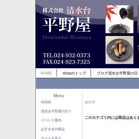
HOME
shopのトップ
ブログ清水台平野屋の日
Menu
HOME
カナダ
清水台平野屋の日々
このカテゴリ内には商品はあり
イベント案内
おすすめの商品
カートを見る