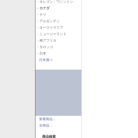
- オレゴン・ワシントン
- カナダ
- チリ
- アルゼンチン
- オーストラリア
- ニュージーランド
- 南アフリカ
- モロッコ
- 日本
日本酒->
新着商品...
全商品...
商品検索