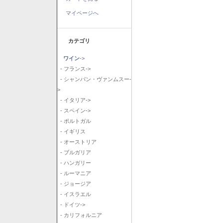
マイページへ
カテゴリ
ワイン
->
- フランス->
- シャンパン・ヴァンムスー-
>
- イタリア->
- スペイン->
- ポルトガル
- イギリス
- オーストリア
- ブルガリア
- ハンガリー
- ルーマニア
- ジョージア
- イスラエル
- ドイツ->
- カリフォルニア