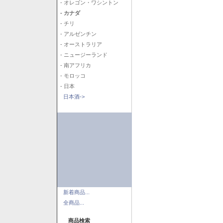
- オレゴン・ワシントン
- カナダ
- チリ
- アルゼンチン
- オーストラリア
- ニュージーランド
- 南アフリカ
- モロッコ
- 日本
日本酒->
新着商品...
全商品...
商品検索