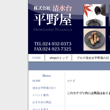
HOME
shopのトップ
ブログ清水台平野屋の日
Menu
HOME
カナダ
清水台平野屋の日々
このカテゴリ内には商品はあり
イベント案内
おすすめの商品
カートを見る