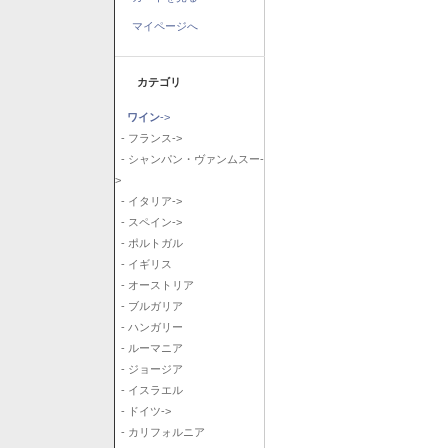
マイページへ
カテゴリ
ワイン
->
- フランス->
- シャンパン・ヴァンムスー-
>
- イタリア->
- スペイン->
- ポルトガル
- イギリス
- オーストリア
- ブルガリア
- ハンガリー
- ルーマニア
- ジョージア
- イスラエル
- ドイツ->
- カリフォルニア