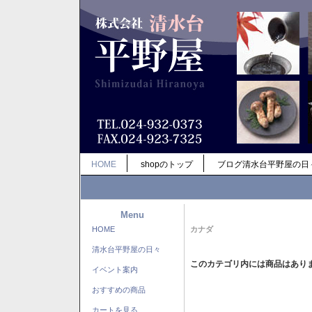
HOME
shopのトップ
ブログ清水台平野屋の日
Menu
HOME
カナダ
清水台平野屋の日々
このカテゴリ内には商品はあり
イベント案内
おすすめの商品
カートを見る