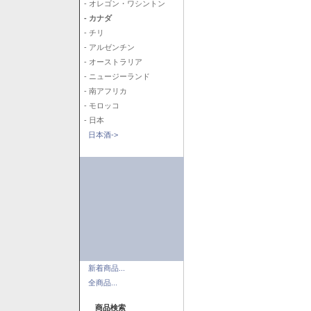
- オレゴン・ワシントン
- カナダ
- チリ
- アルゼンチン
- オーストラリア
- ニュージーランド
- 南アフリカ
- モロッコ
- 日本
日本酒->
新着商品...
全商品...
商品検索