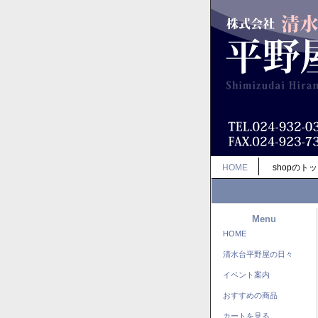
HOME
shopのト
Menu
HOME
清水台平野屋の日々
イベント案内
おすすめの商品
カートを見る