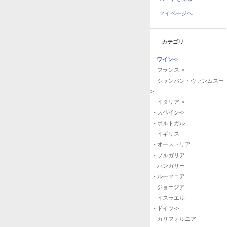
マイページへ
カテゴリ
ワイン
->
- フランス->
- シャンパン・ヴァンムスー-
>
- イタリア->
- スペイン->
- ポルトガル
- イギリス
- オーストリア
- ブルガリア
- ハンガリー
- ルーマニア
- ジョージア
- イスラエル
- ドイツ->
- カリフォルニア