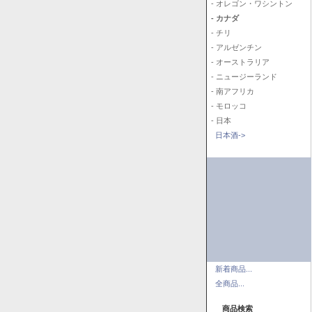
- オレゴン・ワシントン
- カナダ
- チリ
- アルゼンチン
- オーストラリア
- ニュージーランド
- 南アフリカ
- モロッコ
- 日本
日本酒->
新着商品...
全商品...
商品検索