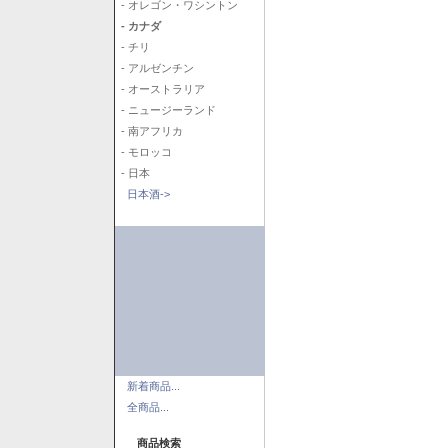
- オレゴン・ワシントン
- カナダ
- チリ
- アルゼンチン
- オーストラリア
- ニュージーランド
- 南アフリカ
- モロッコ
- 日本
日本酒->
新着商品...
全商品...
商品検索