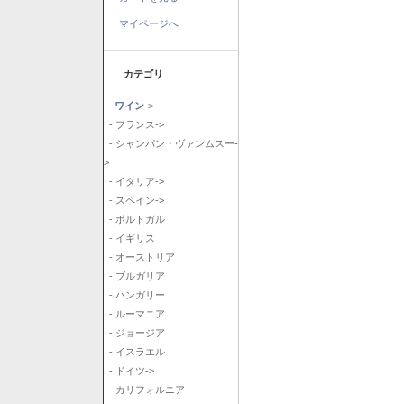
マイページへ
カテゴリ
ワイン
->
- フランス->
- シャンパン・ヴァンムスー-
>
- イタリア->
- スペイン->
- ポルトガル
- イギリス
- オーストリア
- ブルガリア
- ハンガリー
- ルーマニア
- ジョージア
- イスラエル
- ドイツ->
- カリフォルニア