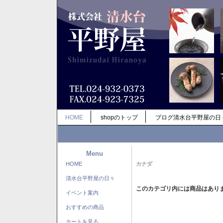
HOME
shopのトップ
ブログ清水台平野屋の日
Menu
HOME
カナダ
清水台平野屋の日々
このカテゴリ内には商品はあり
イベント案内
おすすめの商品
カートを見る