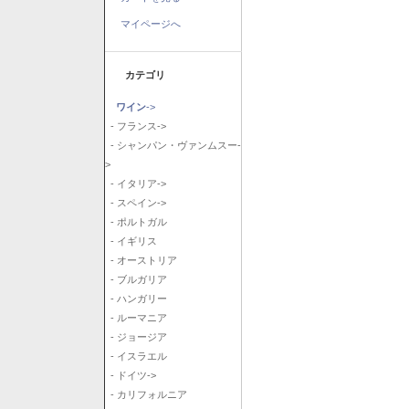
マイページへ
カテゴリ
ワイン
->
- フランス->
- シャンパン・ヴァンムスー-
>
- イタリア->
- スペイン->
- ポルトガル
- イギリス
- オーストリア
- ブルガリア
- ハンガリー
- ルーマニア
- ジョージア
- イスラエル
- ドイツ->
- カリフォルニア