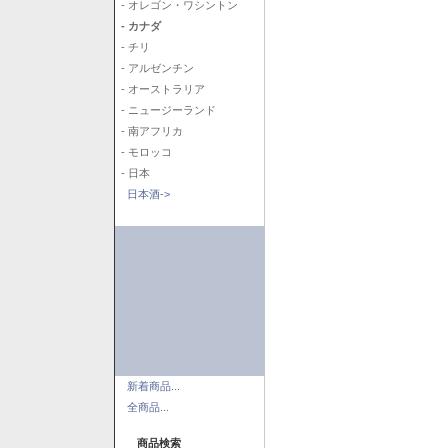
- オレゴン・ワシントン
- カナダ
- チリ
- アルゼンチン
- オーストラリア
- ニュージーランド
- 南アフリカ
- モロッコ
- 日本
日本酒->
新着商品...
全商品...
商品検索