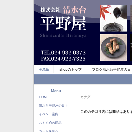
HOME
shopのトップ
ブログ清水台平野屋の日
Menu
HOME
カナダ
清水台平野屋の日々
このカテゴリ内には商品はあり
イベント案内
おすすめの商品
カートを見る