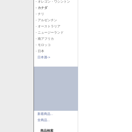
- オレゴン・ワシントン
- カナダ
- チリ
- アルゼンチン
- オーストラリア
- ニュージーランド
- 南アフリカ
- モロッコ
- 日本
日本酒->
新着商品...
全商品...
商品検索