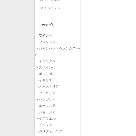
マイページへ
カテゴリ
ワイン
->
- フランス->
- シャンパン・ヴァンムスー-
>
- イタリア->
- スペイン->
- ポルトガル
- イギリス
- オーストリア
- ブルガリア
- ハンガリー
- ルーマニア
- ジョージア
- イスラエル
- ドイツ->
- カリフォルニア