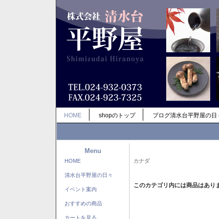
HOME
shopのトップ
ブログ清水台平野屋の日
Menu
HOME
カナダ
清水台平野屋の日々
このカテゴリ内には商品はあり
イベント案内
おすすめの商品
カートを見る