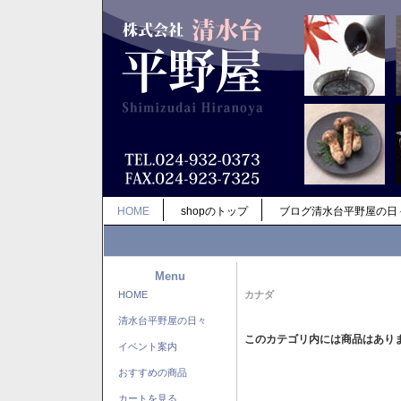
HOME
shopのトップ
ブログ清水台平野屋の日
Menu
HOME
カナダ
清水台平野屋の日々
このカテゴリ内には商品はあり
イベント案内
おすすめの商品
カートを見る