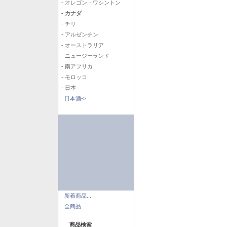
- オレゴン・ワシントン
- カナダ
- チリ
- アルゼンチン
- オーストラリア
- ニュージーランド
- 南アフリカ
- モロッコ
- 日本
日本酒->
新着商品...
全商品...
商品検索