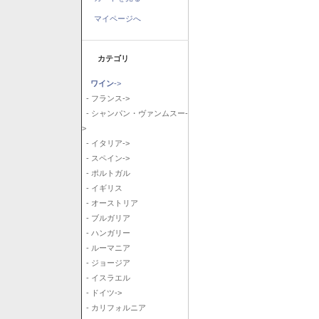
マイページへ
カテゴリ
ワイン
->
- フランス->
- シャンパン・ヴァンムスー-
>
- イタリア->
- スペイン->
- ポルトガル
- イギリス
- オーストリア
- ブルガリア
- ハンガリー
- ルーマニア
- ジョージア
- イスラエル
- ドイツ->
- カリフォルニア