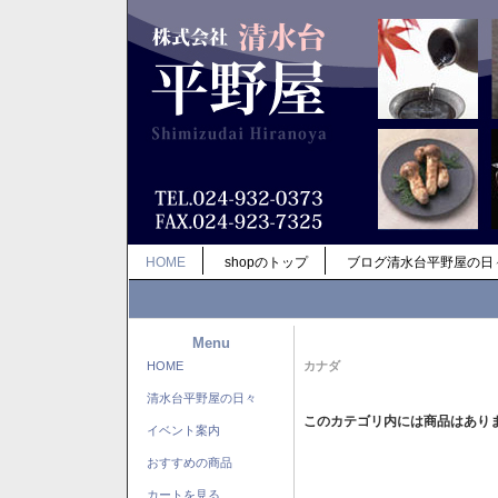
HOME
shopのトップ
ブログ清水台平野屋の日
Menu
HOME
カナダ
清水台平野屋の日々
このカテゴリ内には商品はあり
イベント案内
おすすめの商品
カートを見る