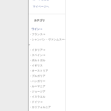
マイページへ
カテゴリ
ワイン
->
- フランス->
- シャンパン・ヴァンムスー-
>
- イタリア->
- スペイン->
- ポルトガル
- イギリス
- オーストリア
- ブルガリア
- ハンガリー
- ルーマニア
- ジョージア
- イスラエル
- ドイツ->
- カリフォルニア