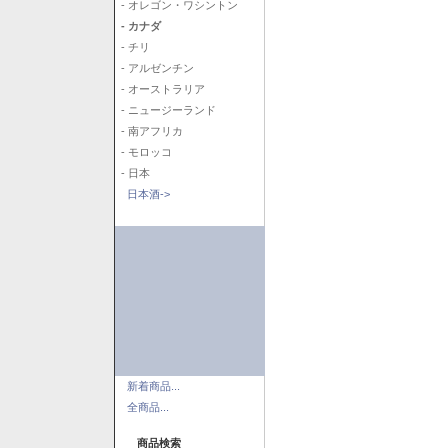
- オレゴン・ワシントン
- カナダ
- チリ
- アルゼンチン
- オーストラリア
- ニュージーランド
- 南アフリカ
- モロッコ
- 日本
日本酒->
新着商品...
全商品...
商品検索