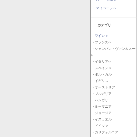
マイページへ
カテゴリ
ワイン
->
- フランス->
- シャンパン・ヴァンムスー-
>
- イタリア->
- スペイン->
- ポルトガル
- イギリス
- オーストリア
- ブルガリア
- ハンガリー
- ルーマニア
- ジョージア
- イスラエル
- ドイツ->
- カリフォルニア