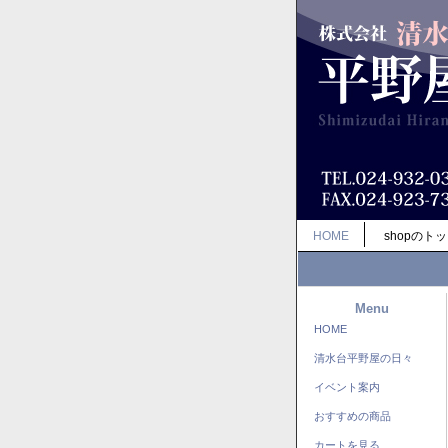
HOME
shopのト
Menu
HOME
清水台平野屋の日々
イベント案内
おすすめの商品
カートを見る