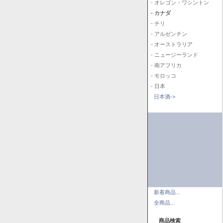
- オレゴン・ワシントン
- カナダ
- チリ
- アルゼンチン
- オーストラリア
- ニュージーランド
- 南アフリカ
- モロッコ
- 日本
日本酒->
新着商品...
全商品...
商品検索