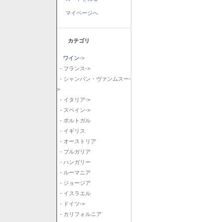
マイページへ
カテゴリ
ワイン
->
- フランス->
- シャンパン・ヴァンムスー-
>
- イタリア->
- スペイン->
- ポルトガル
- イギリス
- オーストリア
- ブルガリア
- ハンガリー
- ルーマニア
- ジョージア
- イスラエル
- ドイツ->
- カリフォルニア