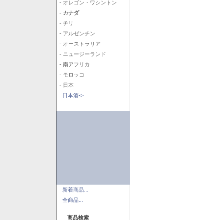
- オレゴン・ワシントン
- カナダ
- チリ
- アルゼンチン
- オーストラリア
- ニュージーランド
- 南アフリカ
- モロッコ
- 日本
日本酒->
新着商品...
全商品...
商品検索