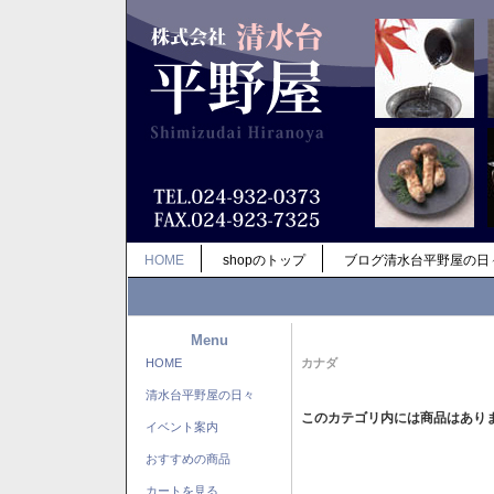
HOME
shopのトップ
ブログ清水台平野屋の日
Menu
HOME
カナダ
清水台平野屋の日々
このカテゴリ内には商品はあり
イベント案内
おすすめの商品
カートを見る