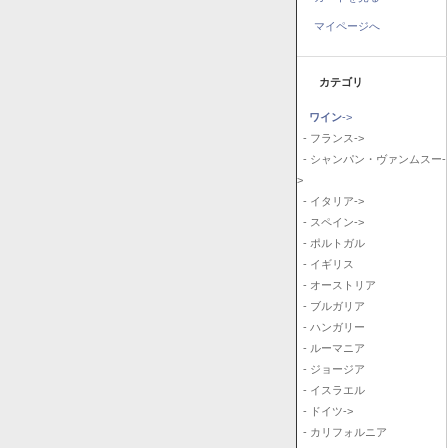
マイページへ
カテゴリ
ワイン
->
- フランス->
- シャンパン・ヴァンムスー-
>
- イタリア->
- スペイン->
- ポルトガル
- イギリス
- オーストリア
- ブルガリア
- ハンガリー
- ルーマニア
- ジョージア
- イスラエル
- ドイツ->
- カリフォルニア