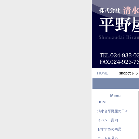
HOME
shopのト
Menu
HOME
清水台平野屋の日々
イベント案内
おすすめの商品
カートを見る