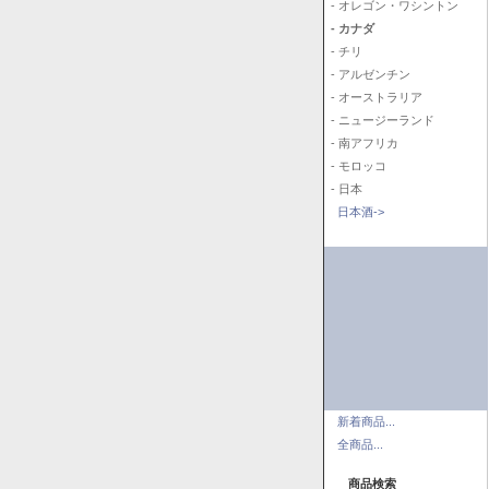
- オレゴン・ワシントン
- カナダ
- チリ
- アルゼンチン
- オーストラリア
- ニュージーランド
- 南アフリカ
- モロッコ
- 日本
日本酒->
新着商品...
全商品...
商品検索