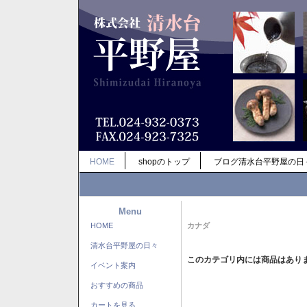
HOME
shopのトップ
ブログ清水台平野屋の日
Menu
HOME
カナダ
清水台平野屋の日々
このカテゴリ内には商品はあり
イベント案内
おすすめの商品
カートを見る