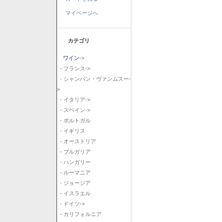
マイページへ
カテゴリ
ワイン
->
- フランス->
- シャンパン・ヴァンムスー-
>
- イタリア->
- スペイン->
- ポルトガル
- イギリス
- オーストリア
- ブルガリア
- ハンガリー
- ルーマニア
- ジョージア
- イスラエル
- ドイツ->
- カリフォルニア