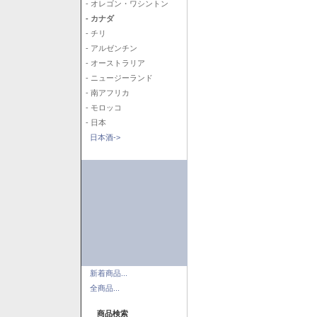
- オレゴン・ワシントン
- カナダ
- チリ
- アルゼンチン
- オーストラリア
- ニュージーランド
- 南アフリカ
- モロッコ
- 日本
日本酒->
新着商品...
全商品...
商品検索