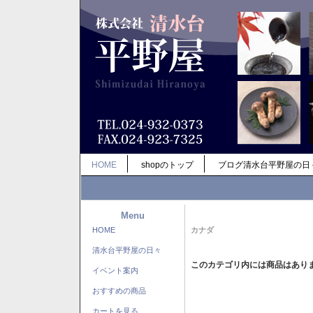
HOME
shopのトップ
ブログ清水台平野屋の日
Menu
HOME
カナダ
清水台平野屋の日々
このカテゴリ内には商品はあり
イベント案内
おすすめの商品
カートを見る