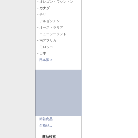
- オレゴン・ワシントン
- カナダ
- チリ
- アルゼンチン
- オーストラリア
- ニュージーランド
- 南アフリカ
- モロッコ
- 日本
日本酒->
新着商品...
全商品...
商品検索