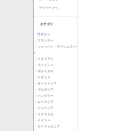
マイページへ
カテゴリ
ワイン
->
- フランス->
- シャンパン・ヴァンムスー-
>
- イタリア->
- スペイン->
- ポルトガル
- イギリス
- オーストリア
- ブルガリア
- ハンガリー
- ルーマニア
- ジョージア
- イスラエル
- ドイツ->
- カリフォルニア