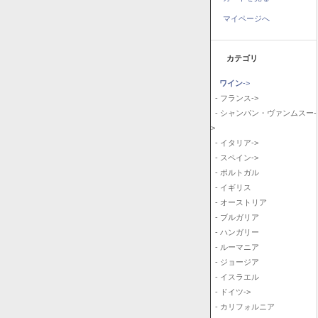
マイページへ
カテゴリ
ワイン
->
- フランス->
- シャンパン・ヴァンムスー-
>
- イタリア->
- スペイン->
- ポルトガル
- イギリス
- オーストリア
- ブルガリア
- ハンガリー
- ルーマニア
- ジョージア
- イスラエル
- ドイツ->
- カリフォルニア