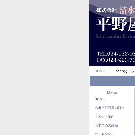
HOME
shopのト
Menu
HOME
清水台平野屋の日々
イベント案内
おすすめの商品
カートを見る