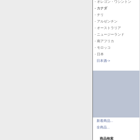
- オレゴン・ワシントン
- カナダ
- チリ
- アルゼンチン
- オーストラリア
- ニュージーランド
- 南アフリカ
- モロッコ
- 日本
日本酒->
新着商品...
全商品...
商品検索