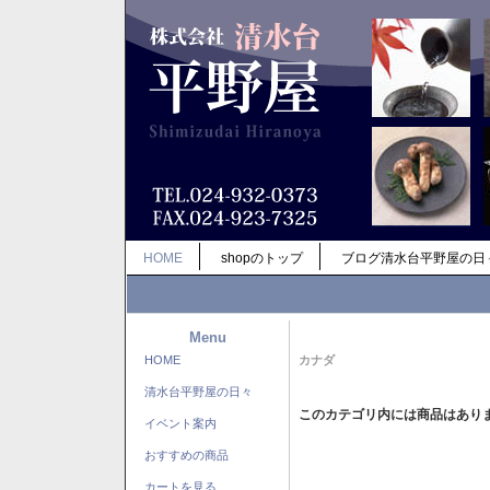
HOME
shopのトップ
ブログ清水台平野屋の日
Menu
HOME
カナダ
清水台平野屋の日々
このカテゴリ内には商品はあり
イベント案内
おすすめの商品
カートを見る