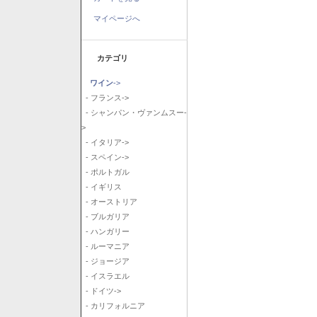
マイページへ
カテゴリ
ワイン
->
- フランス->
- シャンパン・ヴァンムスー-
>
- イタリア->
- スペイン->
- ポルトガル
- イギリス
- オーストリア
- ブルガリア
- ハンガリー
- ルーマニア
- ジョージア
- イスラエル
- ドイツ->
- カリフォルニア