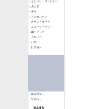
- オレゴン・ワシントン
- カナダ
- チリ
- アルゼンチン
- オーストラリア
- ニュージーランド
- 南アフリカ
- モロッコ
- 日本
日本酒->
新着商品...
全商品...
商品検索