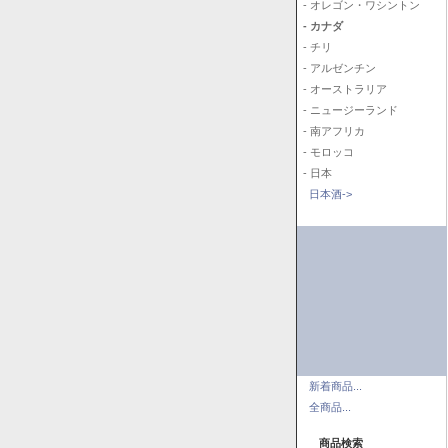
- オレゴン・ワシントン
- カナダ
- チリ
- アルゼンチン
- オーストラリア
- ニュージーランド
- 南アフリカ
- モロッコ
- 日本
日本酒->
新着商品...
全商品...
商品検索