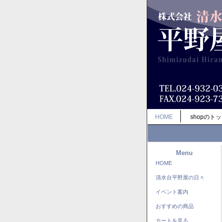
HOME
shopのト
Menu
HOME
清水台平野屋の日々
イベント案内
おすすめの商品
カートを見る