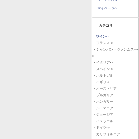
マイページへ
カテゴリ
ワイン
->
- フランス->
- シャンパン・ヴァンムスー-
>
- イタリア->
- スペイン->
- ポルトガル
- イギリス
- オーストリア
- ブルガリア
- ハンガリー
- ルーマニア
- ジョージア
- イスラエル
- ドイツ->
- カリフォルニア