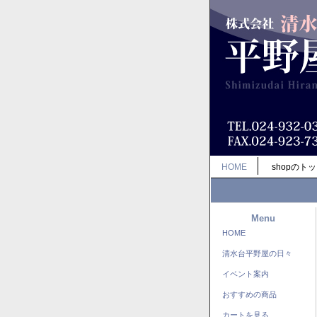
HOME
shopのト
Menu
HOME
清水台平野屋の日々
イベント案内
おすすめの商品
カートを見る