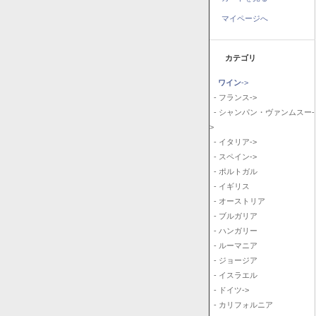
マイページへ
カテゴリ
ワイン
->
- フランス->
- シャンパン・ヴァンムスー-
>
- イタリア->
- スペイン->
- ポルトガル
- イギリス
- オーストリア
- ブルガリア
- ハンガリー
- ルーマニア
- ジョージア
- イスラエル
- ドイツ->
- カリフォルニア