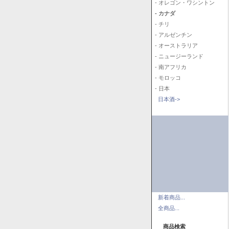
- オレゴン・ワシントン
- カナダ
- チリ
- アルゼンチン
- オーストラリア
- ニュージーランド
- 南アフリカ
- モロッコ
- 日本
日本酒->
新着商品...
全商品...
商品検索