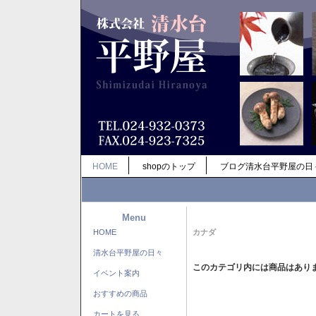
HOME
shopのトップ
ブログ清水台平野屋の日
Menu
HOME
カナダ
清水台平野屋の日々
このカテゴリ内には商品はあり
イベント案内
おすすめの商品
カートを見る