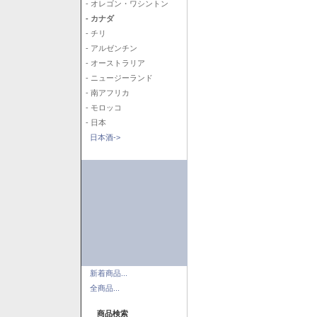
- オレゴン・ワシントン
- カナダ
- チリ
- アルゼンチン
- オーストラリア
- ニュージーランド
- 南アフリカ
- モロッコ
- 日本
日本酒->
新着商品...
全商品...
商品検索