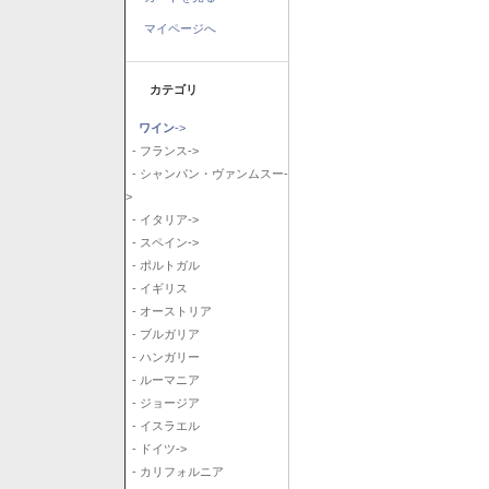
マイページへ
カテゴリ
ワイン
->
- フランス->
- シャンパン・ヴァンムスー-
>
- イタリア->
- スペイン->
- ポルトガル
- イギリス
- オーストリア
- ブルガリア
- ハンガリー
- ルーマニア
- ジョージア
- イスラエル
- ドイツ->
- カリフォルニア