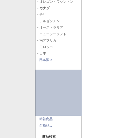
- オレゴン・ワシントン
- カナダ
- チリ
- アルゼンチン
- オーストラリア
- ニュージーランド
- 南アフリカ
- モロッコ
- 日本
日本酒->
新着商品...
全商品...
商品検索