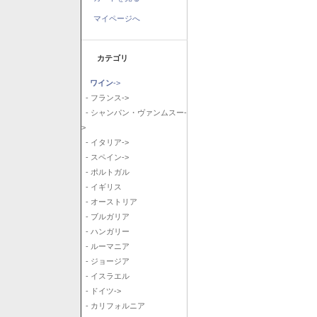
マイページへ
カテゴリ
ワイン
->
- フランス->
- シャンパン・ヴァンムスー-
>
- イタリア->
- スペイン->
- ポルトガル
- イギリス
- オーストリア
- ブルガリア
- ハンガリー
- ルーマニア
- ジョージア
- イスラエル
- ドイツ->
- カリフォルニア