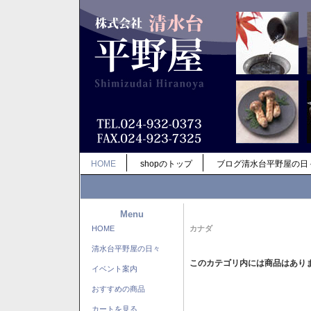
HOME
shopのトップ
ブログ清水台平野屋の日
Menu
HOME
カナダ
清水台平野屋の日々
このカテゴリ内には商品はあり
イベント案内
おすすめの商品
カートを見る